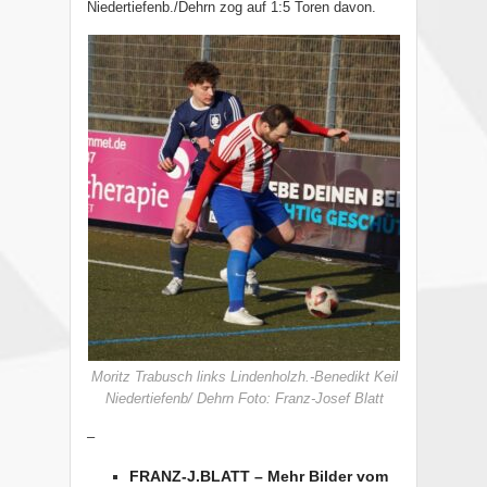
Niedertiefenb./Dehrn zog auf 1:5 Toren davon.
Moritz Trabusch links Lindenholzh.-Benedikt Keil
Niedertiefenb/ Dehrn Foto: Franz-Josef Blatt
–
FRANZ-J.BLATT – Mehr Bilder vom