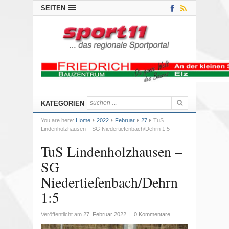
SEITEN
KATEGORIEN
You are here:
Home
2022
Februar
27
TuS
Lindenholzhausen – SG Niedertiefenbach/Dehrn 1:5
TuS Lindenholzhausen –
SG
Niedertiefenbach/Dehrn
1:5
Veröffentlicht am
27. Februar 2022
|
0 Kommentare