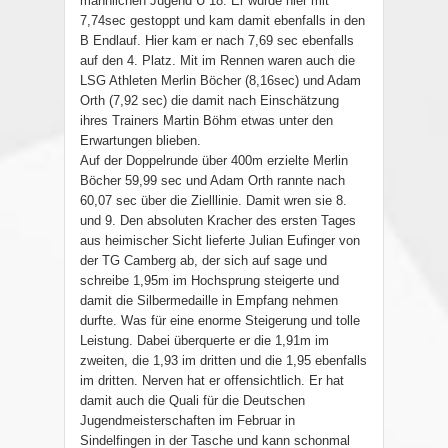
männlichen Jugend U 18. Er wurde hier mit
7,74sec gestoppt und kam damit ebenfalls in den
B Endlauf. Hier kam er nach 7,69 sec ebenfalls
auf den 4. Platz. Mit im Rennen waren auch die
LSG Athleten Merlin Böcher (8,16sec) und Adam
Orth (7,92 sec) die damit nach Einschätzung
ihres Trainers Martin Böhm etwas unter den
Erwartungen blieben.
Auf der Doppelrunde über 400m erzielte Merlin
Böcher 59,99 sec und Adam Orth rannte nach
60,07 sec über die Zielllinie. Damit wren sie 8.
und 9. Den absoluten Kracher des ersten Tages
aus heimischer Sicht lieferte Julian Eufinger von
der TG Camberg ab, der sich auf sage und
schreibe 1,95m im Hochsprung steigerte und
damit die Silbermedaille in Empfang nehmen
durfte. Was für eine enorme Steigerung und tolle
Leistung. Dabei überquerte er die 1,91m im
zweiten, die 1,93 im dritten und die 1,95 ebenfalls
im dritten. Nerven hat er offensichtlich. Er hat
damit auch die Quali für die Deutschen
Jugendmeisterschaften im Februar in
Sindelfingen in der Tasche und kann schonmal