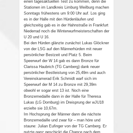
einen tagesaktuellen Test zu kommen, denn die
Stationen im Landkreis Limburg Weilburg machen
Sonntags frühestens um 9:00 Uhr auf. Los ging
es in der Halle mit den Hürdenläufen und
gleichzeitig gab es in der Hahnstraße in Frankfurt
Niederrad noch die Winterwurfmeisterschaften der
U 20 und U 16.
Bei den Hürden glänzte zunächst Lukas Glöckner
von der LSG auf den Männerhürden mit neuer
persönlicher Bestzeit und Platz 5. Beim
Speerwurf der W 14 gab es dann Bronze für
Clarissa Haubrich (TG Camberg) dank neuer
persönlicher Bestleistung von 25,49m und auch
Vereinskamerad Erik Schmidt warf sich im
Speerwurf der M 14 zu Bronze mit 29,39m
obwohl er sogar erst 13 ist. Noch eine
Bronzemedaille dann in der Halle für Theresa
Lukas (LG Dornburg) im Dreisprung der wJU18
erzielte sie 10,67m.
Im Hochsprung der Männer dann die nächste
Bronzemedaille und zwar für – man höre und
staune: Julian Eufinger von der TG Camberg. Er
nutzte ganz geschickt die Chance nach dem