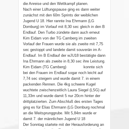
die Anreise und den Wettkampf planen.
Nach einer Lüftungspause ging es dann weiter
zunächst mit den 60m Sprints der weiblichen
Jugend U 18. Hier rannte Ina Ehrmann (LG
Dornburg) im Vorlauf mit 8,30 sec gleich in den B
Endlauf. Den Turbo zündete dann auch erneut
Kim Eidam von der TG Camberg im zweiten
Vorlauf der Frauen wurde sie als zweite mit 7,75
sec gestoppt und landete damit souverän im A-
Endlauf. Im B Endlauf der wJU18 bestätigte dann
Ina Ehrmann als zweite in 8,30 sec ihre Leistung.
Kim Eidam (TG Camberg) konnte sich
bei den Frauen im Endlauf sogar noch leicht auf
7,74 sec steigern und wurde damit 7. in einem
packenden Rennen. Die 4kg schwere Kugel
wuchtete zwischenzeitlich Laura Siegel (LSG) auf
11,33m und wurde damit 5 nur 20cm hinter der
drittplatzierten. Zum Abschluß des ersten Tages
ging es für Elias Ehrmann (LG Dornburg nochmal
an die Weitsprunggrube. Mit 5,84m wurde er
damit 7. der männlichen Jugend U 18
Der Sonntag startete mit der Herausforderung an