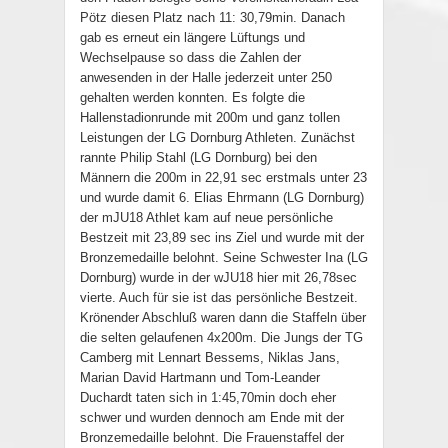
Pötz diesen Platz nach 11: 30,79min. Danach
gab es erneut ein längere Lüftungs und
Wechselpause so dass die Zahlen der
anwesenden in der Halle jederzeit unter 250
gehalten werden konnten. Es folgte die
Hallenstadionrunde mit 200m und ganz tollen
Leistungen der LG Dornburg Athleten. Zunächst
rannte Philip Stahl (LG Dornburg) bei den
Männern die 200m in 22,91 sec erstmals unter 23
und wurde damit 6. Elias Ehrmann (LG Dornburg)
der mJU18 Athlet kam auf neue persönliche
Bestzeit mit 23,89 sec ins Ziel und wurde mit der
Bronzemedaille belohnt. Seine Schwester Ina (LG
Dornburg) wurde in der wJU18 hier mit 26,78sec
vierte. Auch für sie ist das persönliche Bestzeit.
Krönender Abschluß waren dann die Staffeln über
die selten gelaufenen 4x200m. Die Jungs der TG
Camberg mit Lennart Bessems, Niklas Jans,
Marian David Hartmann und Tom-Leander
Duchardt taten sich in 1:45,70min doch eher
schwer und wurden dennoch am Ende mit der
Bronzemedaille belohnt. Die Frauenstaffel der