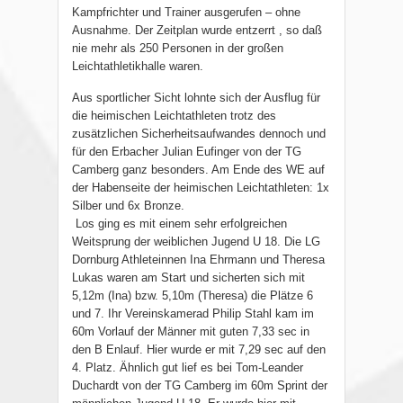
Kampfrichter und Trainer ausgerufen – ohne
Ausnahme. Der Zeitplan wurde entzerrt , so daß
nie mehr als 250 Personen in der großen
Leichtathletikhalle waren.
Aus sportlicher Sicht lohnte sich der Ausflug für
die heimischen Leichtathleten trotz des
zusätzlichen Sicherheitsaufwandes dennoch und
für den Erbacher Julian Eufinger von der TG
Camberg ganz besonders. Am Ende des WE auf
der Habenseite der heimischen Leichtathleten: 1x
Silber und 6x Bronze.
Los ging es mit einem sehr erfolgreichen
Weitsprung der weiblichen Jugend U 18. Die LG
Dornburg Athleteinnen Ina Ehrmann und Theresa
Lukas waren am Start und sicherten sich mit
5,12m (Ina) bzw. 5,10m (Theresa) die Plätze 6
und 7. Ihr Vereinskamerad Philip Stahl kam im
60m Vorlauf der Männer mit guten 7,33 sec in
den B Enlauf. Hier wurde er mit 7,29 sec auf den
4. Platz. Ähnlich gut lief es bei Tom-Leander
Duchardt von der TG Camberg im 60m Sprint der