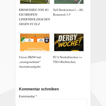
KIRMESSIEG VON SG
TuS Dietkirchen I —SG
ESCHHOFEN/
Rennerod 3:5
LINDENHOLZHAUSEN
GEGEN SV ELZ
Union DKNO mit
FCA Niederbrechen vs.
„unangenehmer“
TSG Oberbrechen
Auswärtsaufgabe
Kommentar schreiben
Kommentar
*