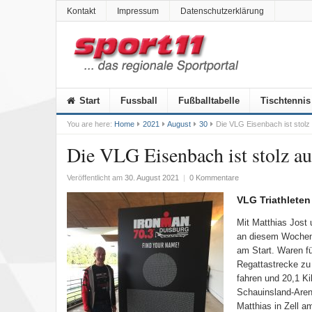
Kontakt
Impressum
Datenschutzerklärung
Start
Fussball
Fußballtabelle
Tischtennis
You are here:
Home
2021
August
30
Die VLG Eisenbach ist stolz a
Die VLG Eisenbach ist stolz auf
Veröffentlicht am
30. August 2021
|
0 Kommentare
VLG Triathleten
Mit Matthias Jost
an diesem Wochene
am Start. Waren fü
Regattastrecke z
fahren und 20,1 Ki
Schauinsland-Aren
Matthias in Zell 