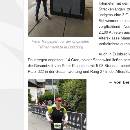
Kilometer mit dem 
Streckenlängen
z
übrigens eine 3 G
Schwimmen musste
verpflichtend
Neo
2.100 Athleten aus
Altersklasse Männ
Peter Ringeisen vor der originellen
Verhältnisse guten
Teilnehmerliste in Duisburg
Auch in Duisburg
Dauerregen angesagt. 14 Grad, böiger Seitenwind ließen p
die Gesamtzeit von Peter Ringeisen mit 5:08 Stunden
beach
Platz 322 in der Gesamtwertung und Rang 27 in der Alterskl
– von Bernd 