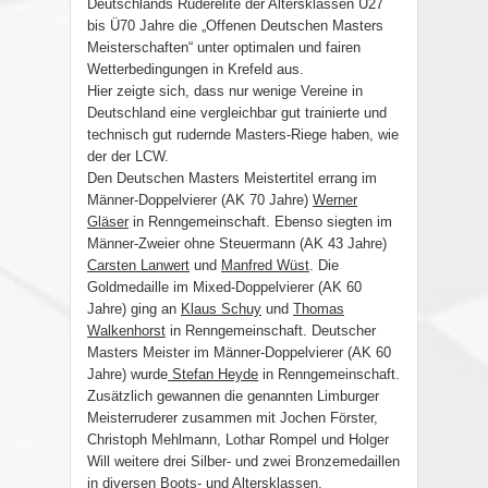
Deutschlands Ruderelite der Altersklassen Ü27
bis Ü70 Jahre die „Offenen Deutschen Masters
Meisterschaften“ unter optimalen und fairen
Wetterbedingungen in Krefeld aus.
Hier zeigte sich, dass nur wenige Vereine in
Deutschland eine vergleichbar gut trainierte und
technisch gut rudernde Masters-Riege haben, wie
der der LCW.
Den Deutschen Masters Meistertitel errang im
Männer-Doppelvierer (AK 70 Jahre)
Werner
Gläser
in Renngemeinschaft. Ebenso siegten im
Männer-Zweier ohne Steuermann (AK 43 Jahre)
Carsten Lanwert
und
Manfred Wüst
. Die
Goldmedaille im Mixed-Doppelvierer (AK 60
Jahre) ging an
Klaus Schuy
und
Thomas
Walkenhorst
in Renngemeinschaft. Deutscher
Masters Meister im Männer-Doppelvierer (AK 60
Jahre) wurde
Stefan Heyde
in Renngemeinschaft.
Zusätzlich gewannen die genannten Limburger
Meisterruderer zusammen mit Jochen Förster,
Christoph Mehlmann, Lothar Rompel und Holger
Will weitere drei Silber- und zwei Bronzemedaillen
in diversen Boots- und Altersklassen.