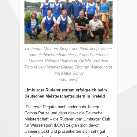
Limburger Masters Sieger und Medaillengewinner
samt Schlachtenbummler auf den Deutschen
Masters Meisterschaften in Krefeld. Auf dem
Foto fehlen: Werner Gläser, Thomas Walkenhorst
und Klaus Schuy
Foto: privat
Limburger Ruderer extrem erfolgreich beim
Deutschen Meisterschaftsrudern in Krefeld
Die erste Regatta nach anderthalb Jahren
Corona-Pause und dann direkt die Deutsche
Meisterschaft – die Ruderer vom Limburger Club
für Wassersport (LCW) zeigten sich davon
unbeeindruckt und präsentierten sich sehr gut