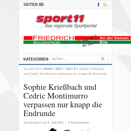
SEITEN
KATEGORIEN
You are here:
Home
2021
Juli
5
Sophie Krießbach
und Cedric Montimurro verpassen nur knapp die Endrunde
Sophie Krießbach und
Cedric Montimurro
verpassen nur knapp die
Endrunde
Veröffentlicht am
5. Juli 2021
|
0 Kommentare