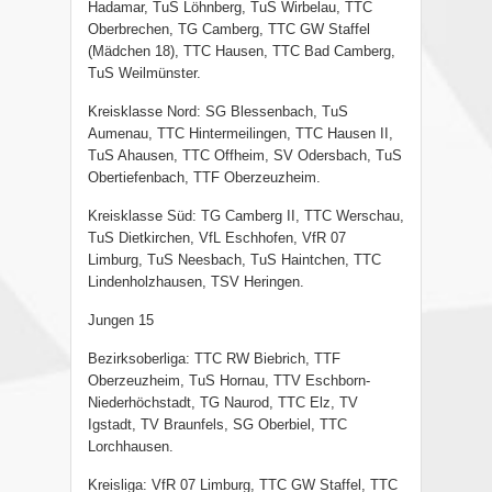
Hadamar, TuS Löhnberg, TuS Wirbelau, TTC
Oberbrechen, TG Camberg, TTC GW Staffel
(Mädchen 18), TTC Hausen, TTC Bad Camberg,
TuS Weilmünster.
Kreisklasse Nord: SG Blessenbach, TuS
Aumenau, TTC Hintermeilingen, TTC Hausen II,
TuS Ahausen, TTC Offheim, SV Odersbach, TuS
Obertiefenbach, TTF Oberzeuzheim.
Kreisklasse Süd: TG Camberg II, TTC Werschau,
TuS Dietkirchen, VfL Eschhofen, VfR 07
Limburg, TuS Neesbach, TuS Haintchen, TTC
Lindenholzhausen, TSV Heringen.
Jungen 15
Bezirksoberliga: TTC RW Biebrich, TTF
Oberzeuzheim, TuS Hornau, TTV Eschborn-
Niederhöchstadt, TG Naurod, TTC Elz, TV
Igstadt, TV Braunfels, SG Oberbiel, TTC
Lorchhausen.
Kreisliga: VfR 07 Limburg, TTC GW Staffel, TTC