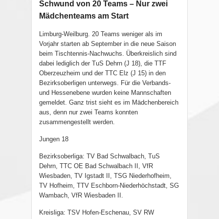
Schwund von 20 Teams – Nur zwei
Mädchenteams am Start
Limburg-Weilburg. 20 Teams weniger als im
Vorjahr starten ab September in die neue Saison
beim Tischtennis-Nachwuchs. Überkreislich sind
dabei lediglich der TuS Dehrn (J 18), die TTF
Oberzeuzheim und der TTC Elz (J 15) in den
Bezirksoberligen unterwegs. Für die Verbands-
und Hessenebene wurden keine Mannschaften
gemeldet. Ganz trist sieht es im Mädchenbereich
aus, denn nur zwei Teams konnten
zusammengestellt werden.
Jungen 18
Bezirksoberliga: TV Bad Schwalbach, TuS
Dehrn, TTC OE Bad Schwalbach II, VfR
Wiesbaden, TV Igstadt II, TSG Niederhofheim,
TV Hofheim, TTV Eschborn-Niederhöchstadt, SG
Wambach, VfR Wiesbaden II.
Kreisliga: TSV Hofen-Eschenau, SV RW