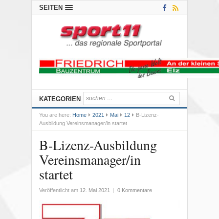
SEITEN
KATEGORIEN
You are here:
Home
2021
Mai
12
B-Lizenz-
Ausbildung Vereinsmanager/in startet
B-Lizenz-Ausbildung
Vereinsmanager/in
startet
Veröffentlicht am
12. Mai 2021
|
0 Kommentare