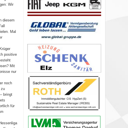
agen: Wir
an diesem
all
ielen. Mal
er
Krüger
h positive
Besteht
ösen? Mit
bnisse nur
mer noch
 zu
– bringt
ets
tlich für
am
 Hessenliga