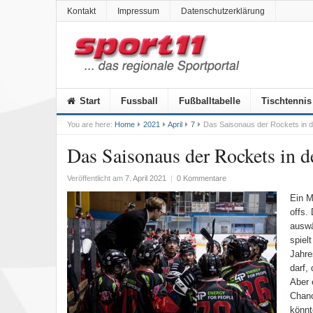
Kontakt
Impressum
Datenschutzerklärung
Start
Fussball
Fußballtabelle
Tischtennis
You are here:
Home
2021
April
7
Das Saisonaus der Rockets in d
Das Saisonaus der Rockets in d
Veröffentlicht am
7. April 2021
|
0 Kommentare
Ein M
offs.
auswä
spiel
Jahre
darf,
Aber 
Chanc
könnt