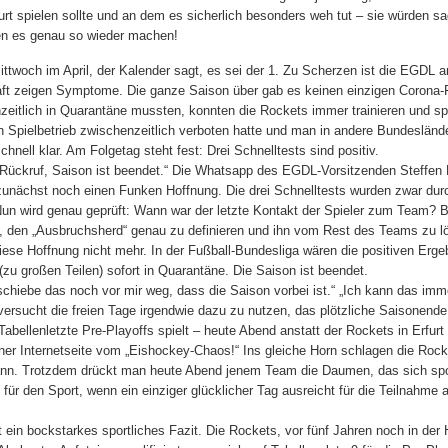
furt spielen sollte und an dem es sicherlich besonders weh tut – sie würden s
n es genau so wieder machen!
ittwoch im April, der Kalender sagt, es sei der 1. Zu Scherzen ist die EGDL 
haft zeigen Symptome. Die ganze Saison über gab es keinen einzigen Corona-F
eitlich in Quarantäne mussten, konnten die Rockets immer trainieren und sp
Spielbetrieb zwischenzeitlich verboten hatte und man in andere Bundesländ
hnell klar. Am Folgetag steht fest: Drei Schnelltests sind positiv.
te Rückruf, Saison ist beendet.“ Die Whatsapp des EGDL-Vorsitzenden Steffen 
unächst noch einen Funken Hoffnung. Die drei Schnelltests wurden zwar durc
Nun wird genau geprüft: Wann war der letzte Kontakt der Spieler zum Team? 
n, den „Ausbruchsherd“ genau zu definieren und ihn vom Rest des Teams zu l
ese Hoffnung nicht mehr. In der Fußball-Bundesliga wären die positiven Erge
u großen Teilen) sofort in Quarantäne. Die Saison ist beendet.
 schiebe das noch vor mir weg, dass die Saison vorbei ist.“ „Ich kann das im
m versucht die freien Tage irgendwie dazu zu nutzen, das plötzliche Saisonende
bellenletzte Pre-Playoffs spielt – heute Abend anstatt der Rockets in Erfurt 
iner Internetseite vom „Eishockey-Chaos!“ Ins gleiche Horn schlagen die Rock
ann. Trotzdem drückt man heute Abend jenem Team die Daumen, das sich spor
 für den Sport, wenn ein einziger glücklicher Tag ausreicht für die Teilnahme 
t ein bockstarkes sportliches Fazit. Die Rockets, vor fünf Jahren noch in der