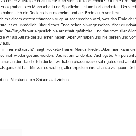
ls bester Aufsteiger qualifizierte man sich auf Tabellenplatz 9 für die Pre-Pla
 Erfolg haben sich Mannschaft und Sportliche Leitung hart erarbeitet. Der ver
a haben sich die Rockets hart erarbeitet und am Ende auch verdient.
ürlich mit einem extrem tränenden Auge ausgesprochen wird, was das Ende der
 „Heute ist es unmöglich, über dieses Ende schon hinwegzusehen. Aber grundsä
er Pre-Playoffs war eigentlich nie ernsthaft gefährdet. Und das trotz aller Widr
die wir als Aufsteiger zu lernen haben. Aber wir haben uns nie beirren und v
v aus.“
ch immer enttäuscht“, sagt Rockets-Trainer Marius Riedel. „Aber man kann die 
en schnell wieder gesund werden. Das ist am Ende das Wichtigste. Mir persönli
rainer an der Bande. Ich denke, wir haben phasenweise sehr gutes und attrak
ß gemacht hat. Mir war es wichtig, allen Spielern ihre Chance zu geben. Sc
 des Vorstands ein Saisonfazit ziehen.