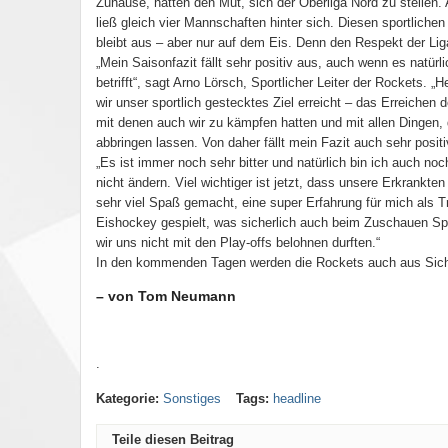
Zuhause, hatten den Mut, sich der Oberliga Nord zu stellen. A
ließ gleich vier Mannschaften hinter sich. Diesen sportlichen
bleibt aus – aber nur auf dem Eis. Denn den Respekt der Lig
„Mein Saisonfazit fällt sehr positiv aus, auch wenn es nat
betrifft“, sagt Arno Lörsch, Sportlicher Leiter der Rockets.
wir unser sportlich gestecktes Ziel erreicht – das Erreichen d
mit denen auch wir zu kämpfen hatten und mit allen Dingen, 
abbringen lassen. Von daher fällt mein Fazit auch sehr positi
„Es ist immer noch sehr bitter und natürlich bin ich auch no
nicht ändern. Viel wichtiger ist jetzt, dass unsere Erkrankt
sehr viel Spaß gemacht, eine super Erfahrung für mich als T
Eishockey gespielt, was sicherlich auch beim Zuschauen Spa
wir uns nicht mit den Play-offs belohnen durften.“
In den kommenden Tagen werden die Rockets auch aus Sicht
– von Tom Neumann
.
Kategorie:
Sonstiges
Tags:
headline
Teile diesen Beitrag