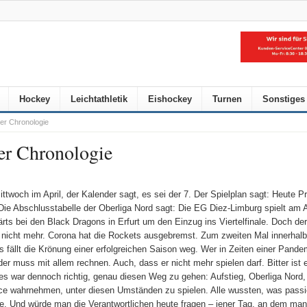
Hockey
Leichtathletik
Eishockey
Turnen
Sonstiges
er Chronologie
er Chronologie
ittwoch im April, der Kalender sagt, es sei der 7. Der Spielplan sagt: Heute P
 Die Abschlusstabelle der Oberliga Nord sagt: Die EG Diez-Limburg spielt am
rts bei den Black Dragons in Erfurt um den Einzug ins Viertelfinale. Doch der
t nicht mehr. Corona hat die Rockets ausgebremst. Zum zweiten Mal innerhalb
s fällt die Krönung einer erfolgreichen Saison weg. Wer in Zeiten einer Pande
 der muss mit allem rechnen. Auch, dass er nicht mehr spielen darf. Bitter ist
es war dennoch richtig, genau diesen Weg zu gehen: Aufstieg, Oberliga Nord,
e wahrnehmen, unter diesen Umständen zu spielen. Alle wussten, was passi
e. Und würde man die Verantwortlichen heute fragen – jener Tag, an dem man 