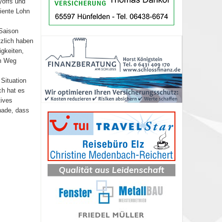
yoffs und
diente Lohn
 Saison
tzlich haben
igkeiten,
om Weg
Situation
ch hat es
tives
hade, dass