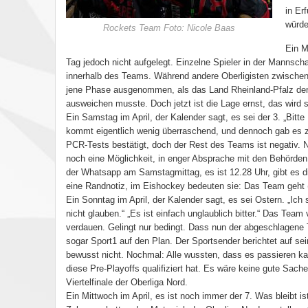
in Er
würde
Rockets Team Foto: Nicole Baas
Ein M
Tag jedoch nicht aufgelegt. Einzelne Spieler in der Mannsc
innerhalb des Teams. Während andere Oberligisten zwischenz
jene Phase ausgenommen, als das Land Rheinland-Pfalz den 
ausweichen musste. Doch jetzt ist die Lage ernst, das wird sc
Ein Samstag im April, der Kalender sagt, es sei der 3. „Bit
kommt eigentlich wenig überraschend, und dennoch gab es z
PCR-Tests bestätigt, doch der Rest des Teams ist negativ. 
noch eine Möglichkeit, in enger Absprache mit den Behörde
der Whatsapp am Samstagmittag, es ist 12.28 Uhr, gibt es di
eine Randnotiz, im Eishockey bedeuten sie: Das Team geht (z
Ein Sonntag im April, der Kalender sagt, es sei Ostern. „Ich
nicht glauben.“ „Es ist einfach unglaublich bitter.“ Das Tea
verdauen. Gelingt nur bedingt. Dass nun der abgeschlagene Ta
sogar Sport1 auf den Plan. Der Sportsender berichtet auf se
bewusst nicht. Nochmal: Alle wussten, dass es passieren k
diese Pre-Playoffs qualifiziert hat. Es wäre keine gute Sache
Viertelfinale der Oberliga Nord.
Ein Mittwoch im April, es ist noch immer der 7. Was bleibt is