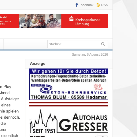
Facebook
RSS
Samstag, 8 August 2026
Anzeige
re-Play-
 Abend
 Aufsteiger
 eines
mie spielen
 es dennoch.
 die
eren
eigentlich