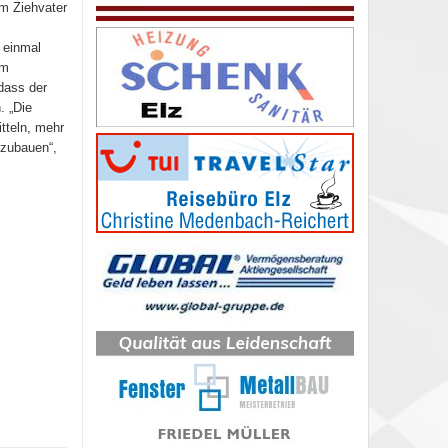
em Ziehvater
 einmal
um
dass der
. „Die
tteln, mehr
fzubauen“,