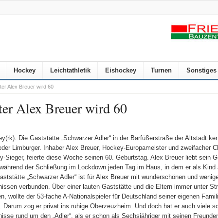
Hockey
Leichtathletik
Eishockey
Turnen
Sonstiges
r Alex Breuer wird 60
er Alex Breuer wird 60
y(rk). Die Gaststätte „Schwarzer Adler“ in der Barfüßerstraße der Altstadt ke
jeder Limburger. Inhaber Alex Breuer, Hockey-Europameister und zweifacher 
y-Sieger, feierte diese Woche seinen 60. Geburtstag. Alex Breuer liebt sein G
während der Schließung im Lockdown jeden Tag im Haus, in dem er als Kind
aststätte „Schwarzer Adler“ ist für Alex Breuer mit wunderschönen und wenig
nissen verbunden. Über einer lauten Gaststätte und die Eltern immer unter St
en, wollte der 53-fache A-Nationalspieler für Deutschland seiner eigenen Famili
. Darum zog er privat ins ruhige Oberzeuzheim. Und doch hat er auch viele s
nisse rund um den „Adler“, als er schon als Sechsjähriger mit seinen Freunden