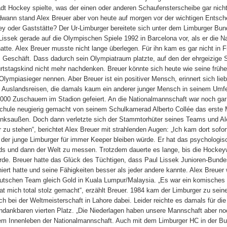
adt Hockey spielte, was der einen oder anderen Schaufensterscheibe gar nicht 
dwann stand Alex Breuer aber von heute auf morgen vor der wichtigen Entsch
y oder Gaststätte? Der Ur-Limburger bereitete sich unter dem Limburger Bun
Lissek gerade auf die Olympischen Spiele 1992 in Barcelona vor, als er die N
 hatte. Alex Breuer musste nicht lange überlegen. Für ihn kam es gar nicht in 
s Geschäft. Dass dadurch sein Olympiatraum platzte, auf den der ehrgeizige S
urtstagskind nicht mehr nachdenken. Breuer könnte sich heute wie seine frühe
ympiasieger nennen. Aber Breuer ist ein positiver Mensch, erinnert sich lieb
Auslandsreisen, die damals kaum ein anderer junger Mensch in seinem Umfel
000 Zuschauern im Stadion gefeiert. An die Nationalmannschaft war noch gar
schule neugierig gemacht von seinem Schulkamerad Alberto Collée das erste 
inksaußen. Doch dann verletzte sich der Stammtorhüter seines Teams und Al
 zu stehen“, berichtet Alex Breuer mit strahlenden Augen: „Ich kam dort sofor
s der junge Limburger für immer Keeper bleiben würde. Er hat das psychologis
ds und dann der Welt zu messen. Trotzdem dauerte es lange, bis die Hockey
de. Breuer hatte das Glück des Tüchtigen, dass Paul Lissek Junioren-Bundes
iniert hatte und seine Fähigkeiten besser als jeder andere kannte. Alex Breuer
utschen Team gleich Gold in Kuala Lumpur/Malaysia. „Es war ein komisches 
hat mich total stolz gemacht“, erzählt Breuer. 1984 kam der Limburger zu sein
ch bei der Weltmeisterschaft in Lahore dabei. Leider reichte es damals für die
undankbaren vierten Platz. „Die Niederlagen haben unsere Mannschaft aber n
em Innenleben der Nationalmannschaft. Auch mit dem Limburger HC in der Bu