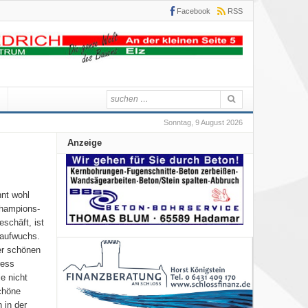
Facebook
RSS
Sonntag, 9 August 2026
Anzeige
nnt wohl
Champions-
eschäft, ist
 aufwuchs.
er schönen
ress
e nicht
chöne
 in der