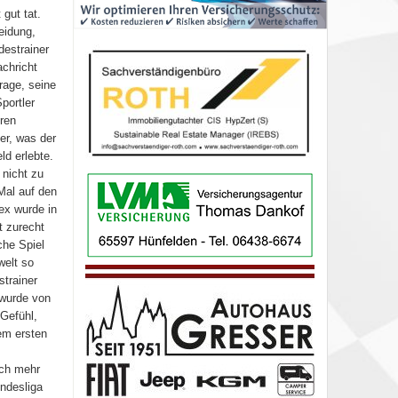
gut tat.
eidung,
destrainer
achricht
Frage, seine
portler
ren
er, was der
d erlebte.
 nicht zu
Mal auf den
ex wurde in
t zurecht
che Spiel
welt so
trainer
 wurde von
Gefühl,
em ersten
och mehr
ndesliga