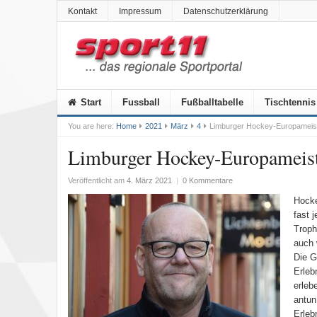
Kontakt
Impressum
Datenschutzerklärung
Start
Fussball
Fußballtabelle
Tischtennis
You are here:
Home
2021
März
4
Limburger Hockey-Europameiste
Limburger Hockey-Europameist
Veröffentlicht am
4. März 2021
|
0 Kommentare
Hocke
fast 
Troph
auch 
Die G
Erleb
erleb
antun
Erleb