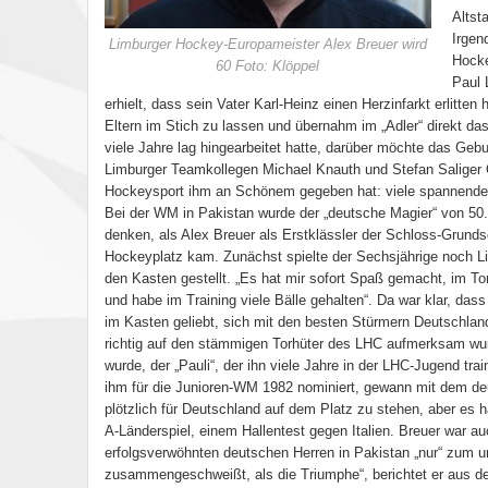
Altst
Irgen
Limburger Hockey-Europameister Alex Breuer wird
Hocke
60 Foto: Klöppel
Paul 
erhielt, dass sein Vater Karl-Heinz einen Herzinfarkt erlitten
Eltern im Stich zu lassen und übernahm im „Adler“ direkt da
viele Jahre lag hingearbeitet hatte, darüber möchte das Geb
Limburger Teamkollegen Michael Knauth und Stefan Saliger Ol
Hockeysport ihm an Schönem gegeben hat: viele spannende 
Bei der WM in Pakistan wurde der „deutsche Magier“ von 50.
denken, als Alex Breuer als Erstklässler der Schloss-Grund
Hockeyplatz kam. Zunächst spielte der Sechsjährige noch L
den Kasten gestellt. „Es hat mir sofort Spaß gemacht, im Tor
und habe im Training viele Bälle gehalten“. Da war klar, das
im Kasten geliebt, sich mit den besten Stürmern Deutschlan
richtig auf den stämmigen Torhüter des LHC aufmerksam wur
wurde, der „Pauli“, der ihn viele Jahre in der LHC-Jugend tra
ihm für die Junioren-WM 1982 nominiert, gewann mit dem de
plötzlich für Deutschland auf dem Platz zu stehen, aber es 
A-Länderspiel, einem Hallentest gegen Italien. Breuer war au
erfolgsverwöhnten deutschen Herren in Pakistan „nur“ zum 
zusammengeschweißt, als die Triumphe“, berichtet er aus d