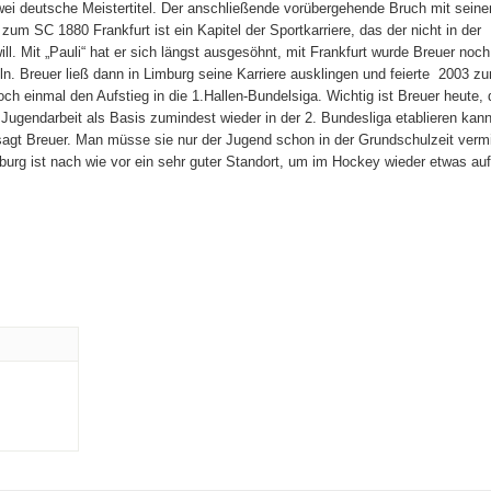
 zwei deutsche Meistertitel. Der anschließende vorübergehende Bruch mit sein
um SC 1880 Frankfurt ist ein Kapitel der Sportkarriere, das der nicht in der
l. Mit „Pauli“ hat er sich längst ausgesöhnt, mit Frankfurt wurde Breuer noch
n. Breuer ließ dann in Limburg seine Karriere ausklingen und feierte 2003 z
h einmal den Aufstieg in die 1.Hallen-Bundelsiga. Wichtig ist Breuer heute, 
Jugendarbeit als Basis zumindest wieder in der 2. Bundesliga etablieren kann
sagt Breuer. Man müsse sie nur der Jugend schon in der Grundschulzeit vermi
mburg ist nach wie vor ein sehr guter Standort, um im Hockey wieder etwas au