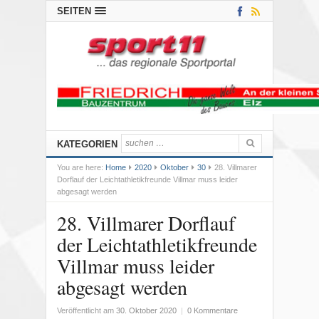
SEITEN
KATEGORIEN
You are here:
Home
2020
Oktober
30
28. Villmarer
Dorflauf der Leichtathletikfreunde Villmar muss leider
abgesagt werden
28. Villmarer Dorflauf
der Leichtathletikfreunde
Villmar muss leider
abgesagt werden
Veröffentlicht am
30. Oktober 2020
|
0 Kommentare