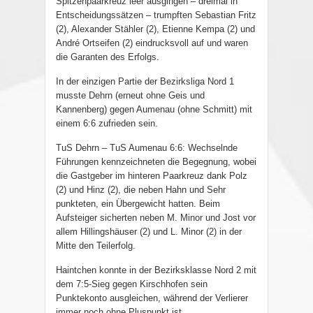
Spitzenpaarkreuz leer ausgingen – dreimal in
Entscheidungssätzen – trumpften Sebastian Fritz
(2), Alexander Stähler (2), Etienne Kempa (2) und
André Ortseifen (2) eindrucksvoll auf und waren
die Garanten des Erfolgs.
In der einzigen Partie der Bezirksliga Nord 1
musste Dehrn (erneut ohne Geis und
Kannenberg) gegen Aumenau (ohne Schmitt) mit
einem 6:6 zufrieden sein.
TuS Dehrn – TuS Aumenau 6:6: Wechselnde
Führungen kennzeichneten die Begegnung, wobei
die Gastgeber im hinteren Paarkreuz dank Polz
(2) und Hinz (2), die neben Hahn und Sehr
punkteten, ein Übergewicht hatten. Beim
Aufsteiger sicherten neben M. Minor und Jost vor
allem Hillingshäuser (2) und L. Minor (2) in der
Mitte den Teilerfolg.
Haintchen konnte in der Bezirksklasse Nord 2 mit
dem 7:5-Sieg gegen Kirschhofen sein
Punktekonto ausgleichen, während der Verlierer
immer noch ohne Pluspunkt ist.