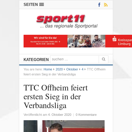
SEITEN
KATEGORIEN
You are here:
Home
2020
Oktober
4
TTC Offheim
feiert ersten Sieg in der Verbandsliga
TTC Offheim feiert
ersten Sieg in der
Verbandsliga
Veröffentlicht am
4. Oktober 2020
|
0 Kommentare