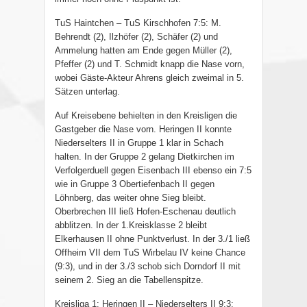
TuS Haintchen – TuS Kirschhofen 7:5: M.
Behrendt (2), Ilzhöfer (2), Schäfer (2) und
Ammelung hatten am Ende gegen Müller (2),
Pfeffer (2) und T. Schmidt knapp die Nase vorn,
wobei Gäste-Akteur Ahrens gleich zweimal in 5.
Sätzen unterlag.
Auf Kreisebene behielten in den Kreisligen die
Gastgeber die Nase vorn. Heringen II konnte
Niederselters II in Gruppe 1 klar in Schach
halten. In der Gruppe 2 gelang Dietkirchen im
Verfolgerduell gegen Eisenbach III ebenso ein 7:5
wie in Gruppe 3 Obertiefenbach II gegen
Löhnberg, das weiter ohne Sieg bleibt.
Oberbrechen III ließ Hofen-Eschenau deutlich
abblitzen. In der 1.Kreisklasse 2 bleibt
Elkerhausen II ohne Punktverlust. In der 3./1 ließ
Offheim VII dem TuS Wirbelau IV keine Chance
(9:3), und in der 3./3 schob sich Dorndorf II mit
seinem 2. Sieg an die Tabellenspitze.
Kreisliga 1: Heringen II – Niederselters II 9:3: