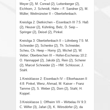
Meyer (2), M. Conrad (2), Luttenberger (2),
Eichhorn, J. Schmidt, Hahn – F. Sandner (2), M.
Müller; Weilmünster II – Obertiefenbach.
Kreisliga 2: Dietkirchen – Eisenbach III 7:5: Haß
(2), Heuser (2), Kühnling, Belz, D. Seip –
Springer (2), Deisel (2), Pinkel.
Kreisliga 3: Obertiefenbach II – Löhnberg 7:5: M.
Schneider (2), Schenke (2), Th. Schneider,
Scheu, Ch. Heep – Horny (2), Michel (2), W.
Vetter; Oberbrechen III – Hofen-Eschenau 10:2:
O. Hannappel (2), Jakobi (2), Rein (2), Scherer
(2), Marcel Schneider (2) – HW. Schlosser, J.
Stahl.
1.Kreisklasse 2: Eisenbach IV – Elkerhausen II
4:8: Pinkel, Wenz, Ahmad, M. Kaiser – Franz
Tamme (2), S. Weber (2), Dorn (2), Stahl, H.
Koppel.
3.Kreisklasse 1: Offheim VII – Wirbelau IV 9:3:
C. Wilfer (3), Jafari (3), K. Wörsdörfer (2), da