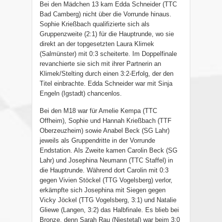
Bei den Mädchen 13 kam Edda Schneider (TTC
Bad Camberg) nicht über die Vorrunde hinaus.
Sophie Krießbach qualifizierte sich als
Gruppenzweite (2:1) für die Hauptrunde, wo sie
direkt an der topgesetzten Laura Klimek
(Salmünster) mit 0:3 scheiterte. Im Doppelfinale
revanchierte sie sich mit ihrer Partnerin an
Klimek/Stelting durch einen 3:2-Erfolg, der den
Titel einbrachte. Edda Schneider war mit Sinja
Engeln (Igstadt) chancenlos.
Bei den M18 war für Amelie Kempa (TTC
Offheim), Sophie und Hannah Krießbach (TTF
Oberzeuzheim) sowie Anabel Beck (SG Lahr)
jeweils als Gruppendritte in der Vorrunde
Endstation. Als Zweite kamen Carolin Beck (SG
Lahr) und Josephina Neumann (TTC Staffel) in
die Hauptrunde. Während dort Carolin mit 0:3
gegen Vivien Stöckel (TTG Vogelsberg) verlor,
erkämpfte sich Josephina mit Siegen gegen
Vicky Jöckel (TTG Vogelsberg, 3:1) und Natalie
Gliewe (Langen, 3:2) das Halbfinale. Es blieb bei
Bronze, denn Sarah Rau (Niestetal) war beim 3:0