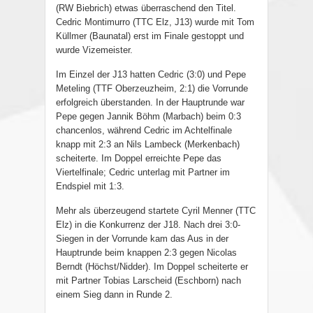
(RW Biebrich) etwas überraschend den Titel.
Cedric Montimurro (TTC Elz, J13) wurde mit Tom
Küllmer (Baunatal) erst im Finale gestoppt und
wurde Vizemeister.
Im Einzel der J13 hatten Cedric (3:0) und Pepe
Meteling (TTF Oberzeuzheim, 2:1) die Vorrunde
erfolgreich überstanden. In der Hauptrunde war
Pepe gegen Jannik Böhm (Marbach) beim 0:3
chancenlos, während Cedric im Achtelfinale
knapp mit 2:3 an Nils Lambeck (Merkenbach)
scheiterte. Im Doppel erreichte Pepe das
Viertelfinale; Cedric unterlag mit Partner im
Endspiel mit 1:3.
Mehr als überzeugend startete Cyril Menner (TTC
Elz) in die Konkurrenz der J18. Nach drei 3:0-
Siegen in der Vorrunde kam das Aus in der
Hauptrunde beim knappen 2:3 gegen Nicolas
Berndt (Höchst/Nidder). Im Doppel scheiterte er
mit Partner Tobias Larscheid (Eschborn) nach
einem Sieg dann in Runde 2.