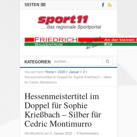
SEITEN
KATEGORIEN
You are here:
Home
2020
Januar
2
Hessenmeistertitel im Doppel für Sophie Krießbach – Silber
für Cedric Montimurro
Hessenmeistertitel im
Doppel für Sophie
Krießbach – Silber für
Cedric Montimurro
Veröffentlicht am
2. Januar 2020
|
0 Kommentare