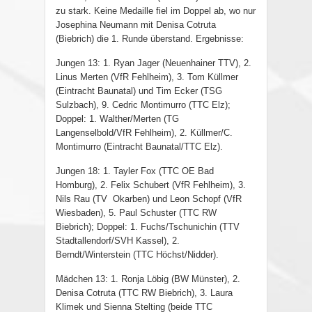
zu stark. Keine Medaille fiel im Doppel ab, wo nur
Josephina Neumann mit Denisa Cotruta
(Biebrich) die 1. Runde überstand. Ergebnisse:
Jungen 13: 1. Ryan Jager (Neuenhainer TTV), 2.
Linus Merten (VfR Fehlheim), 3. Tom Küllmer
(Eintracht Baunatal) und Tim Ecker (TSG
Sulzbach), 9. Cedric Montimurro (TTC Elz);
Doppel: 1. Walther/Merten (TG
Langenselbold/VfR Fehlheim), 2. Küllmer/C.
Montimurro (Eintracht Baunatal/TTC Elz).
Jungen 18: 1. Tayler Fox (TTC OE Bad
Homburg), 2. Felix Schubert (VfR Fehlheim), 3.
Nils Rau (TV Okarben) und Leon Schopf (VfR
Wiesbaden), 5. Paul Schuster (TTC RW
Biebrich); Doppel: 1. Fuchs/Tschunichin (TTV
Stadtallendorf/SVH Kassel), 2.
Berndt/Winterstein (TTC Höchst/Nidder).
Mädchen 13: 1. Ronja Löbig (BW Münster), 2.
Denisa Cotruta (TTC RW Biebrich), 3. Laura
Klimek und Sienna Stelting (beide TTC