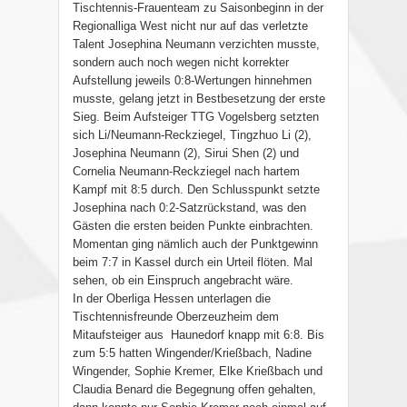
Tischtennis-Frauenteam zu Saisonbeginn in der
Regionalliga West nicht nur auf das verletzte
Talent Josephina Neumann verzichten musste,
sondern auch noch wegen nicht korrekter
Aufstellung jeweils 0:8-Wertungen hinnehmen
musste, gelang jetzt in Bestbesetzung der erste
Sieg. Beim Aufsteiger TTG Vogelsberg setzten
sich Li/Neumann-Reckziegel, Tingzhuo Li (2),
Josephina Neumann (2), Sirui Shen (2) und
Cornelia Neumann-Reckziegel nach hartem
Kampf mit 8:5 durch. Den Schlusspunkt setzte
Josephina nach 0:2-Satzrückstand, was den
Gästen die ersten beiden Punkte einbrachten.
Momentan ging nämlich auch der Punktgewinn
beim 7:7 in Kassel durch ein Urteil flöten. Mal
sehen, ob ein Einspruch angebracht wäre.
In der Oberliga Hessen unterlagen die
Tischtennisfreunde Oberzeuzheim dem
Mitaufsteiger aus Haunedorf knapp mit 6:8. Bis
zum 5:5 hatten Wingender/Krießbach, Nadine
Wingender, Sophie Kremer, Elke Krießbach und
Claudia Benard die Begegnung offen gehalten,