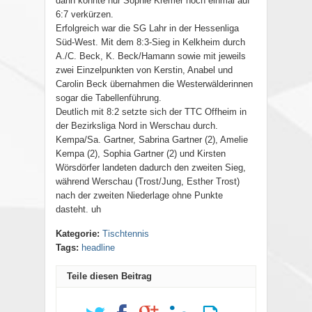
dann konnte nur Sophie Kremer noch einmal auf
6:7 verkürzen.
Erfolgreich war die SG Lahr in der Hessenliga
Süd-West. Mit dem 8:3-Sieg in Kelkheim durch
A./C. Beck, K. Beck/Hamann sowie mit jeweils
zwei Einzelpunkten von Kerstin, Anabel und
Carolin Beck übernahmen die Westerwälderinnen
sogar die Tabellenführung.
Deutlich mit 8:2 setzte sich der TTC Offheim in
der Bezirksliga Nord in Werschau durch.
Kempa/Sa. Gartner, Sabrina Gartner (2), Amelie
Kempa (2), Sophia Gartner (2) und Kirsten
Wörsdörfer landeten dadurch den zweiten Sieg,
während Werschau (Trost/Jung, Esther Trost)
nach der zweiten Niederlage ohne Punkte
dasteht. uh
Kategorie:
Tischtennis
Tags:
headline
Teile diesen Beitrag