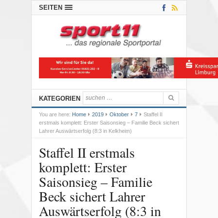
SEITEN
KATEGORIEN
You are here:
Home
2019
Oktober
7
Staffel II
erstmals komplett: Erster Saisonsieg – Familie Beck sichert
Lahrer Auswärtserfolg (8:3 in Kelkheim)
Staffel II erstmals
komplett: Erster
Saisonsieg – Familie
Beck sichert Lahrer
Auswärtserfolg (8:3 in