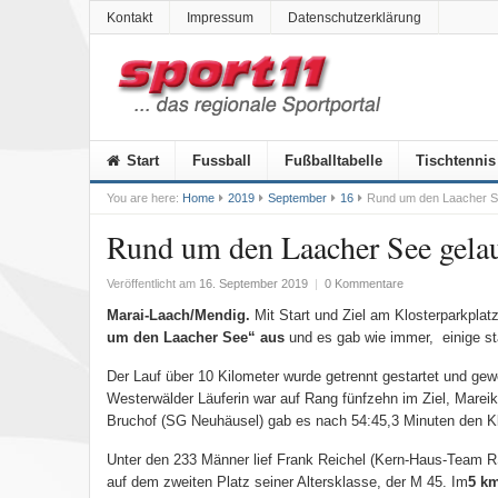
Kontakt
Impressum
Datenschutzerklärung
Start
Fussball
Fußballtabelle
Tischtennis
You are here:
Home
2019
September
16
Rund um den Laacher S
Rund um den Laacher See gela
Veröffentlicht am
16. September 2019
|
0 Kommentare
Marai-Laach/Mendig.
Mit Start und Ziel am Klosterparkplat
um den Laacher See“ aus
und es gab wie immer, einige st
Der Lauf über 10 Kilometer wurde getrennt gestartet und gew
Westerwälder Läuferin war auf Rang fünfzehn im Ziel, Mareik
Bruchof (SG Neuhäusel) gab es nach 54:45,3 Minuten den K
Unter den 233 Männer lief Frank Reichel (Kern-Haus-Team RS
auf dem zweiten Platz seiner Altersklasse, der M 45. Im
5 k