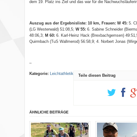
dem 19. Platz ins Ziel und das war für die Nachwuchsläufe
Auszug aus der Ergebnisliste: 10 km, Frauen: W 45:
5. C
(LG Westerwald) 51:08,5;
W 55:
6. Sabine Schneider (Bierm
48:06,3;
M 60:
6. Karl-Heinz Hack (Brexbachgemsen) 49:51,5
Quirmbach (TuS Wallmerod) 56:58,9; 4. Norbert Jonas (Wirge
–
Kategorie:
Leichtathletik
Teile diesen Beitrag
ÄHNLICHE BEITRÄGE