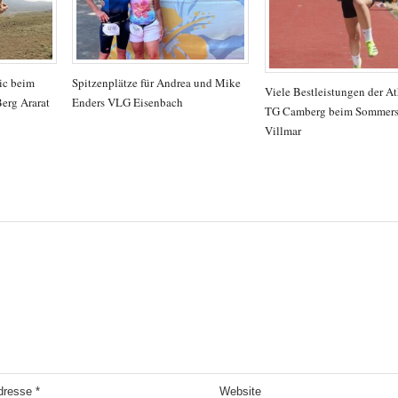
ic beim
Spitzenplätze für Andrea und Mike
Viele Bestleistungen der At
erg Ararat
Enders VLG Eisenbach
TG Camberg beim Sommersp
Villmar
Adresse
*
Website