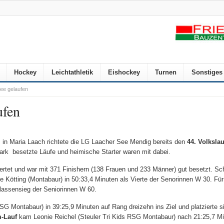
Hockey
Leichtathletik
Eishockey
Turnen
Sonstiges
ee gelaufen
ufen
z in Maria Laach richtete die LG Laacher See Mendig bereits den
44. Volksla
ark besetzte Läufe und heimische Starter waren mit dabei.
ertet und war mit 371 Finishern (138 Frauen und 233 Männer) gut besetzt. Sch
e Kötting (Montabaur) in 50:33,4 Minuten als Vierte der Senorinnen W 30. Für
lassensieg der Seniorinnen W 60.
G Montabaur) in 39:25,9 Minuten auf Rang dreizehn ins Ziel und platzierte s
m-Lauf
kam Leonie Reichel (Steuler Tri Kids RSG Montabaur) nach 21:25,7 Mi