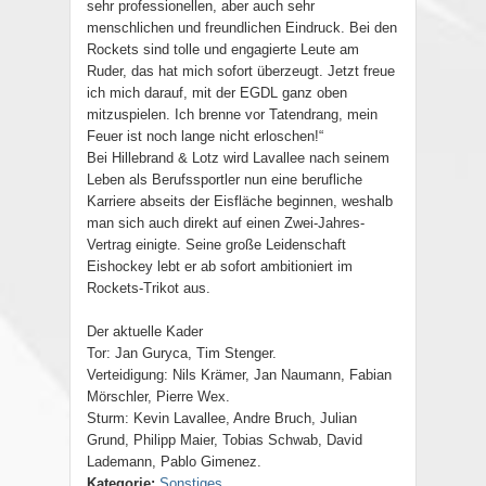
sehr professionellen, aber auch sehr
menschlichen und freundlichen Eindruck. Bei den
Rockets sind tolle und engagierte Leute am
Ruder, das hat mich sofort überzeugt. Jetzt freue
ich mich darauf, mit der EGDL ganz oben
mitzuspielen. Ich brenne vor Tatendrang, mein
Feuer ist noch lange nicht erloschen!“
Bei Hillebrand & Lotz wird Lavallee nach seinem
Leben als Berufssportler nun eine berufliche
Karriere abseits der Eisfläche beginnen, weshalb
man sich auch direkt auf einen Zwei-Jahres-
Vertrag einigte. Seine große Leidenschaft
Eishockey lebt er ab sofort ambitioniert im
Rockets-Trikot aus.
Der aktuelle Kader
Tor
: Jan Guryca, Tim Stenger.
Verteidigung
: Nils Krämer, Jan Naumann, Fabian
Mörschler, Pierre Wex.
Sturm
: Kevin Lavallee, Andre Bruch, Julian
Grund, Philipp Maier, Tobias Schwab, David
Lademann, Pablo Gimenez.
Kategorie:
Sonstiges