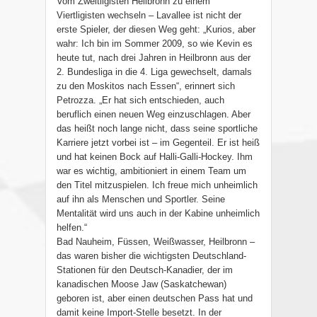
Vom Zweitligisten Heilbronn zu einem
Viertligisten wechseln – Lavallee ist nicht der
erste Spieler, der diesen Weg geht: „Kurios, aber
wahr: Ich bin im Sommer 2009, so wie Kevin es
heute tut, nach drei Jahren in Heilbronn aus der
2. Bundesliga in die 4. Liga gewechselt, damals
zu den Moskitos nach Essen“, erinnert sich
Petrozza. „Er hat sich entschieden, auch
beruflich einen neuen Weg einzuschlagen. Aber
das heißt noch lange nicht, dass seine sportliche
Karriere jetzt vorbei ist – im Gegenteil. Er ist heiß
und hat keinen Bock auf Halli-Galli-Hockey. Ihm
war es wichtig, ambitioniert in einem Team um
den Titel mitzuspielen. Ich freue mich unheimlich
auf ihn als Menschen und Sportler. Seine
Mentalität wird uns auch in der Kabine unheimlich
helfen.“
Bad Nauheim, Füssen, Weißwasser, Heilbronn –
das waren bisher die wichtigsten Deutschland-
Stationen für den Deutsch-Kanadier, der im
kanadischen Moose Jaw (Saskatchewan)
geboren ist, aber einen deutschen Pass hat und
damit keine Import-Stelle besetzt. In der