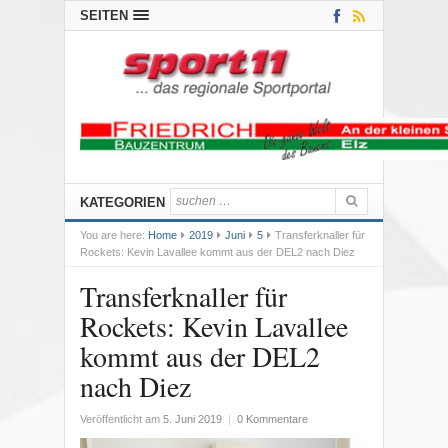
SEITEN
KATEGORIEN
You are here:
Home
2019
Juni
5
Transferknaller für
Rockets: Kevin Lavallee kommt aus der DEL2 nach Diez
Transferknaller für
Rockets: Kevin Lavallee
kommt aus der DEL2
nach Diez
Veröffentlicht am
5. Juni 2019
|
0 Kommentare