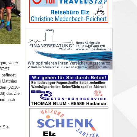
gau, wo er
:37:57
 befindet
g Matthias
den (32:30-
08) das Ziel
inie nach
. Sie