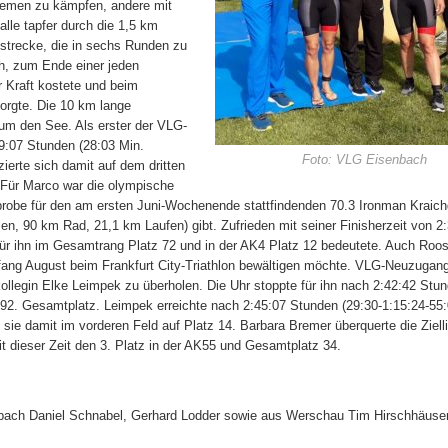
blemen zu kämpfen, andere mit
lle tapfer durch die 1,5 km
trecke, die in sechs Runden zu
ch, zum Ende einer jeden
r Kraft kostete und beim
orgte. Die 10 km lange
um den See. Als erster der VLG-
19:07 Stunden (28:03 Min.
Foto: VLG Eisenbach
erte sich damit auf dem dritten
 Für Marco war die olympische
probe für den am ersten Juni-Wochenende stattfindenden 70.3 Ironman Kraich
en, 90 km Rad, 21,1 km Laufen) gibt. Zufrieden mit seiner Finisherzeit von 2
für ihn im Gesamtrang Platz 72 und in der AK4 Platz 12 bedeutete. Auch Roos
 Anfang August beim Frankfurt City-Triathlon bewältigen möchte. VLG-Neuzugan
kollegin Elke Leimpek zu überholen. Die Uhr stoppte für ihn nach 2:42:42 Stun
 92. Gesamtplatz. Leimpek erreichte nach 2:45:07 Stunden (29:30-1:15:24-55:
sie damit im vorderen Feld auf Platz 14. Barbara Bremer überquerte die Ziell
t dieser Zeit den 3. Platz in der AK55 und Gesamtplatz 34.
nbach Daniel Schnabel, Gerhard Lodder sowie aus Werschau Tim Hirschhäuser