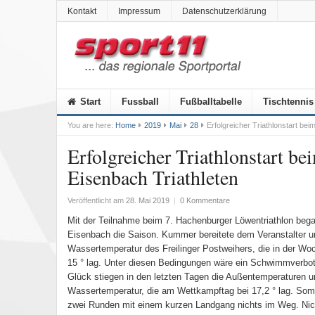
Kontakt
Impressum
Datenschutzerklärung
Start
Fussball
Fußballtabelle
Tischtennis
You are here:
Home
2019
Mai
28
Erfolgreicher Triathlonstart be
Erfolgreicher Triathlonstart b
Eisenbach Triathleten
Veröffentlicht am
28. Mai 2019
|
0 Kommentare
Mit der Teilnahme beim 7. Hachenburger Löwentriathlon began
Eisenbach die Saison. Kummer bereitete dem Veranstalter un
Wassertemperatur des Freilinger Postweihers, die in der W
15 ° lag. Unter diesen Bedingungen wäre ein Schwimmverb
Glück stiegen in den letzten Tagen die Außentemperaturen u
Wassertemperatur, die am Wettkampftag bei 17,2 ° lag. So
zwei Runden mit einem kurzen Landgang nichts im Weg. Nich