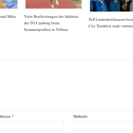
a und Mike
Viele Bestleistungen der Athleten
TuS Lindenholzhausen beim
der TG Camberg beim
City Triathlon stark vertret
Sommersportfest in Villmar
Adresse
*
Website