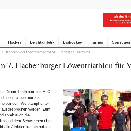
Hockey
Leichtathletik
Eishockey
Turnen
Sonstiges
im 7. Hachenburger Löwentriathlon für VLG Eisenbach Triathleten
eim 7. Hachenburger Löwentriathlon für
n für die Triathleten der VLG
d allen Teilnehmern die
oche vor dem Wettkampf unter
ot ausgesprochen worden. Zum
nd somit auch die
mit stand dem Schwimmen über
t alle Athleten kamen mit der