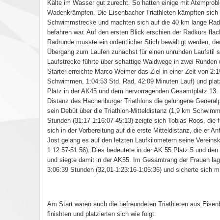
Kälte im Wasser gut zurecht. So hatten einige mit Atempro
Wadenkrämpfen. Die Eisenbacher Triathleten kämpften sich a
Schwimmstrecke und machten sich auf die 40 km lange Rads
befahren war. Auf den ersten Blick erschien der Radkurs fla
Radrunde musste ein ordentlicher Stich bewältigt werden, de
Übergang zum Laufen zunächst für einen unrunden Laufstil s
Laufstrecke führte über schattige Waldwege in zwei Runden 
Starter erreichte Marco Weimer das Ziel in einer Zeit von 2:
Schwimmen, 1:04:53 Std. Rad, 42:09 Minuten Lauf) und platzi
Platz in der AK45 und dem hervorragenden Gesamtplatz 13.
Distanz des Hachenburger Triathlons die gelungene General
sein Debüt über die Triathlon-Mitteldistanz (1,9 km Schwimm
Stunden (31:17-1:16:07-45:13) zeigte sich Tobias Roos, die 
sich in der Vorbereitung auf die erste Mitteldistanz, die er
Jost gelang es auf den letzten Laufkilometern seine Vereins
1:12:57-51:56). Dies bedeutete in der AK 55 Platz 5 und den
und siegte damit in der AK55. Im Gesamtrang der Frauen lag 
3:06:39 Stunden (32,01-1:23:16-1:05:36) und sicherte sich mi
Am Start waren auch die befreundeten Triathleten aus Eise
finishten und platzierten sich wie folgt: