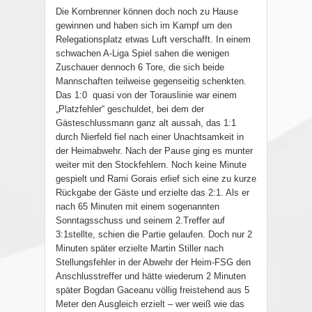
Die Kornbrenner können doch noch zu Hause
gewinnen und haben sich im Kampf um den
Relegationsplatz etwas Luft verschafft. In einem
schwachen A-Liga Spiel sahen die wenigen
Zuschauer dennoch 6 Tore, die sich beide
Mannschaften teilweise gegenseitig schenkten.
Das 1:0
quasi von der Torauslinie war einem
„Platzfehler“ geschuldet, bei dem der
Gästeschlussmann ganz alt aussah, das 1:1
durch Nierfeld fiel nach einer Unachtsamkeit in
der Heimabwehr. Nach der Pause ging es munter
weiter mit den Stockfehlern. Noch keine Minute
gespielt und Rami Gorais erlief sich eine zu kurze
Rückgabe der Gäste und erzielte das 2:1. Als er
nach 65 Minuten mit einem sogenannten
Sonntagsschuss und seinem 2.Treffer auf
3:1stellte, schien die Partie gelaufen. Doch nur 2
Minuten später erzielte Martin Stiller nach
Stellungsfehler in der Abwehr der Heim-FSG den
Anschlusstreffer und hätte wiederum 2 Minuten
später Bogdan Gaceanu völlig freistehend aus 5
Meter den Ausgleich erzielt – wer weiß wie das