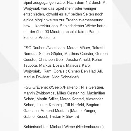
Spiel ausgegangen wäre. Nach dem 4:2 durch M.
Wojtysiak war das Spiel mehr oder weniger
entschieden, obwohl es auf beiden Seiten noch
einige Möglichkeiten zur Ergebnisverbesserung
bzw. – korrektur gab. Schiedsrichter Wiebe hatte
mit der über 90 Minuten absolut fairen Partie
keinerlei Probleme.
FSG Dauborn/Neesbach: Marcel Mäuer, Takashi
Nomura, Simon Göpfer, Matthias Coester, Gereon
Coester, Christoph Belz, Joscha Arnold, Kohei
Tsubota, Markus Bozan, Mateusz Karol
Wojtysiak,
Rami Gorais ( Chiheb Ben Hadj Ali,
Marius Dowidat, Nico Schneider)
FSG Gräveneck/Seelb./Falkenb.: Nils Gerstner,
Marvin Zwitkowicz, Miles Oesterling, Maximilian
Schön, Martin Stiller, Marco Konrad, Alexander
Schoe, Lulzim Krasniqi, Till Nierfeld, Bogdan
Gaceanu, Armend Mustafa (Marcel Zanger,
Gabriel Kissel, Tristan Frühwirth)
Schiedsrichter: Michael Wiebe (Niedernhausen)