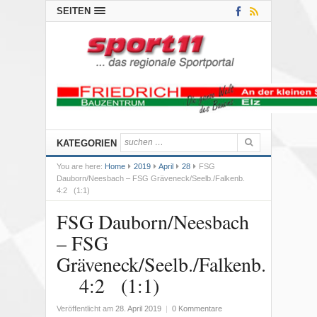
SEITEN
KATEGORIEN
You are here:
Home
2019
April
28
FSG
Dauborn/Neesbach – FSG Gräveneck/Seelb./Falkenb.
4:2 (1:1)
FSG Dauborn/Neesbach
– FSG
Gräveneck/Seelb./Falkenb.
4:2 (1:1)
Veröffentlicht am
28. April 2019
|
0 Kommentare