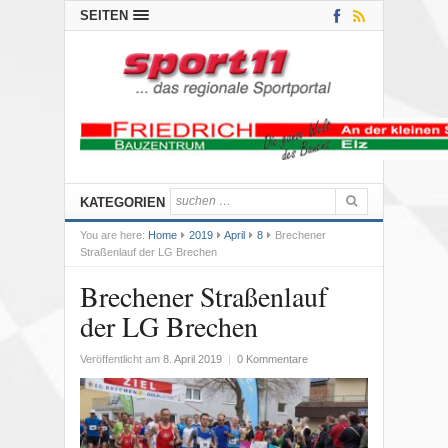
SEITEN
KATEGORIEN
You are here:
Home
2019
April
8
Brechener
Straßenlauf der LG Brechen
Brechener Straßenlauf
der LG Brechen
Veröffentlicht am
8. April 2019
|
0 Kommentare