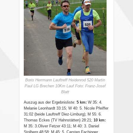
Boris Herrmann Lauftreff Heidenrod 520 Martin
Paul LG Brechen 10Km Lauf Foto: Franz-Josef
Blatt
Auszug aus der Ergebnisliste:
5 km:
W 35: 4.
Melanie Leonhardt 33:15; W 40: 5. Nicole Pfeiffer
31:02 (beide Lauftreff Diez-Limburg); M 55: 6.
Thomas Eckes (TV Hahnstätten) 28:21;
10 km:
M 35: 3.Oliver Fetzer 43:11; M 40: 3. Daniel
Stolberg 48:58; M 45: 5. Carsten Fachinger