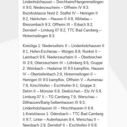
Lindenholzhausen – Dorchheim/Hangenmeilingen
II 9:0, Niederzeuzheim – Offheim IV 9:3.
Bezirksklasse Nord 2: Staffel IV – Heringen II
9:2, Haintchen – Hausen II 4:9, Wirbelau –
Blessenbach 9:3, Offheim III – Erbach 9:2,
Dorndorf – Limburg 07 9:2, TTC Bad Camberg –
Hintermeilingen 9:3.
Kreisliga 1: Niederselters II – Lindenholzhausen II
9:1, Hofen-Eschenau – Würges 8:8, Runkel II –
Laimbach 9:6, Niederzeuzheim II – Oberbrechen
III 3:9, Oberzeuzheim III – Löhnberg 9:6; Gruppe
2: Weinbach – Hadamar III 9:0 kampflos, Hausen
IV – Obertiefenbach 2:9, Hintermeilingen II –
Heringen III 9:0 kampflos, Offheim V – Aumenau
7:9, Kirschhofen – Eschhofen 9:1; Gruppe 3:
Dehrn II – Münster 6:9, Dietkirchen – Elz IV 5:9,
Limburg 07 II – TG Camberg 7:9, Werschau –
Dillhausen/Barig-Selbenhausen III 9:3,
Lindenholzhausen III – Hirschhausen II 6:9.
1.Kreisklasse 1: Odersbach – TTC Bad Camberg
II 9:7, Linter – Aulenhausen 9:4, Werschau II –
Neesbach 2:9, Dorndorf II – Eschhofen II 6:9,