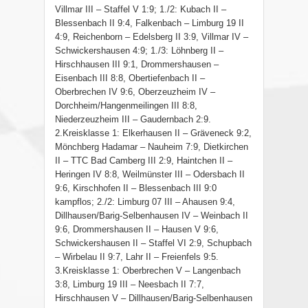
Villmar III – Staffel V 1:9; 1./2: Kubach II –
Blessenbach II 9:4, Falkenbach – Limburg 19 II
4:9, Reichenborn – Edelsberg II 3:9, Villmar IV –
Schwickershausen 4:9; 1./3: Löhnberg II –
Hirschhausen III 9:1, Drommershausen –
Eisenbach III 8:8, Obertiefenbach II –
Oberbrechen IV 9:6, Oberzeuzheim IV –
Dorchheim/Hangenmeilingen III 8:8,
Niederzeuzheim III – Gaudernbach 2:9.
2.Kreisklasse 1: Elkerhausen II – Gräveneck 9:2,
Mönchberg Hadamar – Nauheim 7:9, Dietkirchen
II – TTC Bad Camberg III 2:9, Haintchen II –
Heringen IV 8:8, Weilmünster III – Odersbach II
9:6, Kirschhofen II – Blessenbach III 9:0
kampflos; 2./2: Limburg 07 III – Ahausen 9:4,
Dillhausen/Barig-Selbenhausen IV – Weinbach II
9:6, Drommershausen II – Hausen V 9:6,
Schwickershausen II – Staffel VI 2:9, Schupbach
– Wirbelau II 9:7, Lahr II – Freienfels 9:5.
3.Kreisklasse 1: Oberbrechen V – Langenbach
3:8, Limburg 19 III – Neesbach II 7:7,
Hirschhausen V – Dillhausen/Barig-Selbenhausen