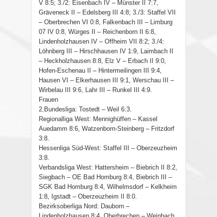
V 8:5; 3./2: Eisenbach IV – Münster II 7:7,
Gräveneck II – Edelsberg III 4:8; 3./3: Staffel VII
– Oberbrechen VI 0:8, Falkenbach III – Limburg
07 IV 0:8, Würges II – Reichenborn II 6:8,
Lindenholzhausen IV – Offheim VII 8:2; 3./4:
Löhnberg III – Hirschhausen IV 1:9, Laimbach II
– Heckholzhausen 8:8, Elz V – Erbach II 9:0,
Hofen-Eschenau II – Hintermeilingen III 9:4,
Hausen VI – Elkerhausen III 9:1, Werschau III –
Wirbelau III 9:6, Lahr III – Runkel III 4:9.
Frauen
2.Bundesliga: Tostedt – Weil 6:3.
Regionalliga West: Mennighüffen – Kassel
Auedamm 8:6, Watzenborn-Steinberg – Fritzdorf
3:8.
Hessenliga Süd-West: Staffel III – Oberzeuzheim
3:8.
Verbandsliga West: Hattersheim – Biebrich II 8:2,
Siegbach – OE Bad Homburg 8:4, Biebrich III –
SGK Bad Homburg 8:4, Wilhelmsdorf – Kelkheim
1:8, Igstadt – Oberzeuzheim II 8:0.
Bezirksoberliga Nord: Dauborn –
Lindenholzhausen 8:4, Oberbrechen – Weinbach