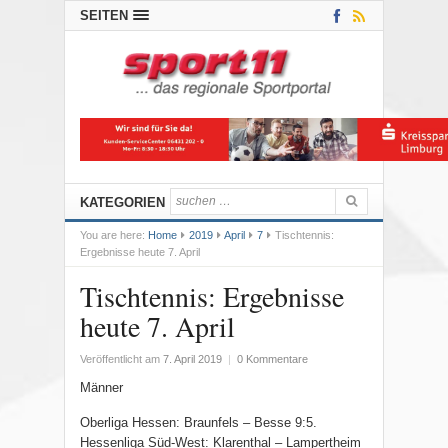
SEITEN
KATEGORIEN
You are here:
Home
2019
April
7
Tischtennis:
Ergebnisse heute 7. April
Tischtennis: Ergebnisse
heute 7. April
Veröffentlicht am
7. April 2019
|
0 Kommentare
Männer
Oberliga Hessen: Braunfels – Besse 9:5.
Hessenliga Süd-West: Klarenthal – Lampertheim