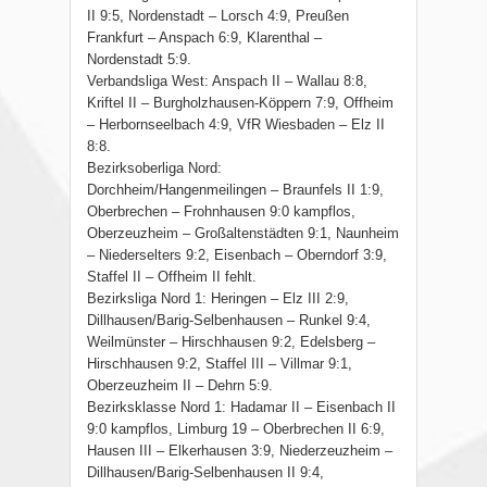
II 9:5, Nordenstadt – Lorsch 4:9, Preußen
Frankfurt – Anspach 6:9, Klarenthal –
Nordenstadt 5:9.
Verbandsliga West: Anspach II – Wallau 8:8,
Kriftel II – Burgholzhausen-Köppern 7:9, Offheim
– Herbornseelbach 4:9, VfR Wiesbaden – Elz II
8:8.
Bezirksoberliga Nord:
Dorchheim/Hangenmeilingen – Braunfels II 1:9,
Oberbrechen – Frohnhausen 9:0 kampflos,
Oberzeuzheim – Großaltenstädten 9:1, Naunheim
– Niederselters 9:2, Eisenbach – Oberndorf 3:9,
Staffel II – Offheim II fehlt.
Bezirksliga Nord 1: Heringen – Elz III 2:9,
Dillhausen/Barig-Selbenhausen – Runkel 9:4,
Weilmünster – Hirschhausen 9:2, Edelsberg –
Hirschhausen 9:2, Staffel III – Villmar 9:1,
Oberzeuzheim II – Dehrn 5:9.
Bezirksklasse Nord 1: Hadamar II – Eisenbach II
9:0 kampflos, Limburg 19 – Oberbrechen II 6:9,
Hausen III – Elkerhausen 3:9, Niederzeuzheim –
Dillhausen/Barig-Selbenhausen II 9:4,