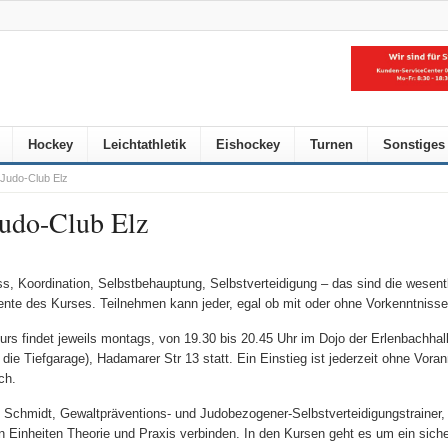
Hockey
Leichtathletik
Eishockey
Turnen
Sonstiges
 Judo-Club Elz
Judo-Club Elz
ss, Koordination, Selbstbehauptung, Selbstverteidigung – das sind die wesent
nte des Kurses. Teilnehmen kann jeder, egal ob mit oder ohne Vorkenntnisse
urs findet jeweils montags, von 19.30 bis 20.45 Uhr im Dojo der Erlenbachhal
 die Tiefgarage), Hadamarer Str 13 statt. Ein Einstieg ist jederzeit ohne Vor
ich.
h Schmidt, Gewaltpräventions- und Judobezogener-Selbstverteidigungstrainer, 
n Einheiten Theorie und Praxis verbinden. In den Kursen geht es um ein sich