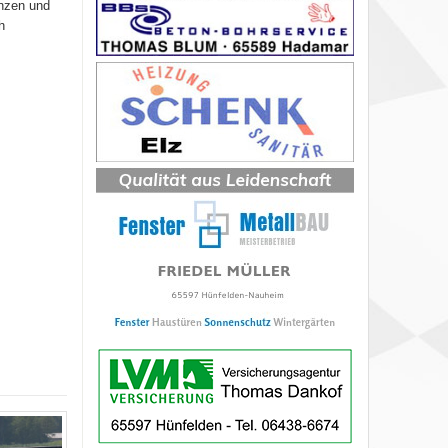
enzen und
h