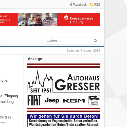
Facebook
RSS
Samstag, 8 August 2026
Anzeige
lichen
.
le (Eingang
anmeldung
wird in
eres