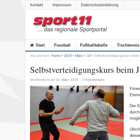
Kontakt
Impressum
Datenschutzerklärung
Start
Fussball
Fußballtabelle
Tischtennis
You are here:
Home
2019
März
10
Selbstverteidigungskurs beim
Selbstverteidigungskurs beim 
Veröffentlicht am
10. März 2019
|
0 Kommentare
Fitne
Eleme
Der K
durch
mögl
Ulric
diese