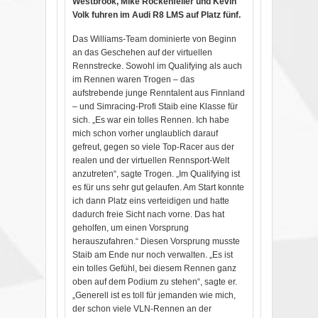
Westbrook, Mike Rockenfeller und Kevin
Volk fuhren im Audi R8 LMS auf Platz fünf.
Das Williams-Team dominierte von Beginn
an das Geschehen auf der virtuellen
Rennstrecke. Sowohl im Qualifying als auch
im Rennen waren Trogen – das
aufstrebende junge Renntalent aus Finnland
– und Simracing-Profi Staib eine Klasse für
sich. „Es war ein tolles Rennen. Ich habe
mich schon vorher unglaublich darauf
gefreut, gegen so viele Top-Racer aus der
realen und der virtuellen Rennsport-Welt
anzutreten“, sagte Trogen. „Im Qualifying ist
es für uns sehr gut gelaufen. Am Start konnte
ich dann Platz eins verteidigen und hatte
dadurch freie Sicht nach vorne. Das hat
geholfen, um einen Vorsprung
herauszufahren.“ Diesen Vorsprung musste
Staib am Ende nur noch verwalten. „Es ist
ein tolles Gefühl, bei diesem Rennen ganz
oben auf dem Podium zu stehen“, sagte er.
„Generell ist es toll für jemanden wie mich,
der schon viele VLN-Rennen an der