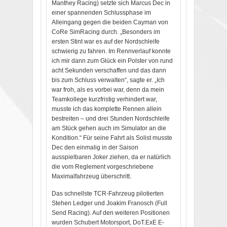
Manthey Racing) setzte sich Marcus Dec in
einer spannenden Schlussphase im
Alleingang gegen die beiden Cayman von
CoRe SimRacing durch. „Besonders im
ersten Stint war es auf der Nordschleife
schwierig zu fahren. Im Rennverlauf konnte
ich mir dann zum Glück ein Polster von rund
acht Sekunden verschaffen und das dann
bis zum Schluss verwalten“, sagte er. „Ich
war froh, als es vorbei war, denn da mein
Teamkollege kurzfristig verhindert war,
musste ich das komplette Rennen allein
bestreiten – und drei Stunden Nordschleife
am Stück gehen auch im Simulator an die
Kondition.“ Für seine Fahrt als Solist musste
Dec den einmalig in der Saison
ausspielbaren Joker ziehen, da er natürlich
die vom Reglement vorgeschriebene
Maximalfahrzeug überschritt.
Das schnellste TCR-Fahrzeug pilotierten
Stehen Ledger und Joakim Franosch (Full
Send Racing). Auf den weiteren Positionen
wurden Schubert Motorsport, DoT.ExE E-