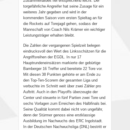
Zusammenarbeit fiel entsprechend leicht: Der
torgefährliche Angreifer hat seine Zusage für ein
weiteres Jahr gegeben und wird in der
kommenden Saison vom ersten Spieltag an für
die Rockets auf Torejagd gehen, sodass der
Mannschaft von Coach Nils Krämer ein wichtiger
Leistungsträger erhalten bleibt.
Die Zahlen der vergangenen Spielzeit belegen
eindrucksvoll den Wert des Linksschützen für die
Angriffsreihen der EGDL. In nur 17
Hauptrundeneinsätzen markierte der gebürtige
Bamberger 16 Treffer und bereitete 22 Tore vor.
Mit diesen 38 Punkten gehörte er am Ende zu
den Top-Ten-Scorern der gesamten Liga und
verbuchte im Schnitt weit über zwei Zähler pro
Auftritt. Auch in den Playoffs überzeugte der
Center und steuerte in fünf Partien zwei Tore und
sechs Vorlagen zum Erreichen des Halbfinals bei.
Seine Qualität kommt dabei nicht von ungefähr,
denn der Stürmer genoss eine erstklassige
Ausbildung im Nachwuchs des ERC Ingolstadt.
In der Deutschen Nachwuchsliga (DNL) bestritt er