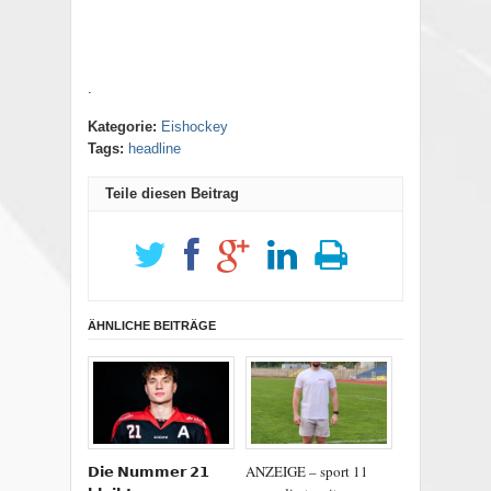
.
Kategorie:
Eishockey
Tags:
headline
Teile diesen Beitrag
ÄHNLICHE BEITRÄGE
𝗗𝗶𝗲 𝗡𝘂𝗺𝗺𝗲𝗿 𝟮𝟭
ANZEIGE – sport 11