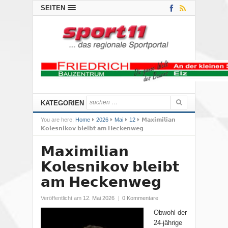
SEITEN
KATEGORIEN
You are here:
Home
2026
Mai
12
𝗠𝗮𝘅𝗶𝗺𝗶𝗹𝗶𝗮𝗻
𝗞𝗼𝗹𝗲𝘀𝗻𝗶𝗸𝗼𝘃 𝗯𝗹𝗲𝗶𝗯𝘁 𝗮𝗺 𝗛𝗲𝗰𝗸𝗲𝗻𝘄𝗲𝗴
𝗠𝗮𝘅𝗶𝗺𝗶𝗹𝗶𝗮𝗻
𝗞𝗼𝗹𝗲𝘀𝗻𝗶𝗸𝗼𝘃 𝗯𝗹𝗲𝗶𝗯𝘁
𝗮𝗺 𝗛𝗲𝗰𝗸𝗲𝗻𝘄𝗲𝗴
Veröffentlicht am
12. Mai 2026
|
0 Kommentare
Obwohl der
24-jährige