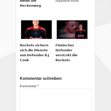
𝗯𝗹𝗲𝗶𝗯𝘁 𝗮𝗺
expandiert weiter
𝗛𝗲𝗰𝗸𝗲𝗻𝘄𝗲𝗴
𝗥𝗼𝗰𝗸𝗲𝘁𝘀 𝘀𝗶𝗰𝗵𝗲𝗿𝗻
𝗙𝗶𝗻𝗻𝗶𝘀𝗰𝗵𝗲𝗿
𝘀𝗶𝗰𝗵 𝗱𝗶𝗲 𝗗𝗶𝗲𝗻𝘀𝘁𝗲
𝗗𝗲𝗳𝗲𝗻𝗱𝗲𝗿
𝘃𝗼𝗻 𝗗𝗲𝗳𝗲𝗻𝗱𝗲𝗿 𝗔.𝗝.
𝘃𝗲𝗿𝘀𝘁ä𝗿𝗸𝘁 𝗱𝗶𝗲
𝗖𝗼𝗼𝗸
𝗥𝗼𝗰𝗸𝗲𝘁𝘀
Kommentar schreiben
Kommentar
*