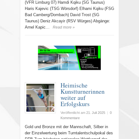
(VFR Limburg 07) Hamdi Kqiku (SG Taunus)
Haris Kajevic (TSG Wörsdorf) Elhami Kqiku (FSG
Bad Camberg/Dombach) David Trost (SG
Taunus) Deniz Akcayir (RSV Würges) Abgänge:
Arnel Kapic…
Read more »
Heimische
Kunstturnerinnen
weiter auf
Erfolgskurs
Veröffentlicht am
21. Juli 2025
|
0
Kommentare
Gold und Bronze mit der Mannschaft, Silber in
der Einzelwertung beim Turntalentschulpokal des