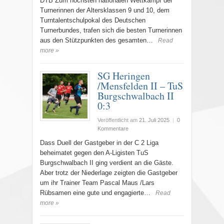
DTB Zum höchsten nationalen Wettkampf der
Turnerinnen der Altersklassen 9 und 10, dem
Turntalentschulpokal des Deutschen
Turnerbundes, trafen sich die besten Turnerinnen
aus den Stützpunkten des gesamten…
Read
more »
SG Heringen
/Mensfelden II – TuS
Burgschwalbach II
0:3
Veröffentlicht am
21. Juli 2025
|
0
Kommentare
Dass Duell der Gastgeber in der C 2 Liga
beheimatet gegen den A-Ligisten TuS
Burgschwalbach II ging verdient an die Gäste.
Aber trotz der Niederlage zeigten die Gastgeber
um ihr Trainer Team Pascal Maus /Lars
Rübsamen eine gute und engagierte…
Read
more »